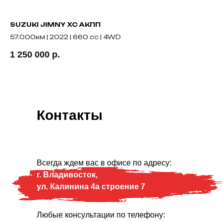
SUZUKI JIMNY XC АКПП
TO
57.000км | 2022 | 660 cc | 4WD
41
1 250 000
р.
1 
Контакты
Всегда ждем вас в офисе по адресу:
г. Владивосток,
ул. Калинина 4а строение 7
Любые консультации по телефону: