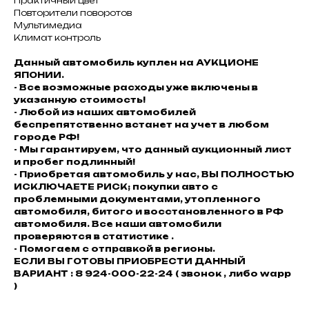
Практичный цвет
Повторители поворотов
Мультимедиа
Климат контроль
Данный автомобиль куплен на АУКЦИОНЕ
ЯПОНИИ.
- Все возможные расходы уже включены в
указанную стоимость!
- Любой из наших автомобилей
беспрепятственно встанет на учет в любом
городе РФ!
- Мы гарантируем, что данный аукционный лист
и пробег подлинный!
- Приобретая автомобиль у нас, ВЫ ПОЛНОСТЬЮ
ИСКЛЮЧАЕТЕ РИСК; покупки авто с
проблемными документами, утопленного
автомобиля, битого и восстановленного в РФ
автомобиля. Все наши автомобили
проверяются в статистике .
- Помогаем с отправкой в регионы.
ЕСЛИ ВЫ ГОТОВЫ ПРИОБРЕСТИ ДАННЫЙ
ВАРИАНТ : 8 924-000-22-24 ( звонок , либо wapp
)