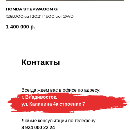
HONDA STEPWAGON G
TO
128.000км | 2021 | 1500 cc | 2WD
75
1 400 000
р.
87
Контакты
Всегда ждем вас в офисе по адресу:
г. Владивосток,
ул. Калинина 4а строение 7
Любые консультации по телефону:
8 924 000 22 24