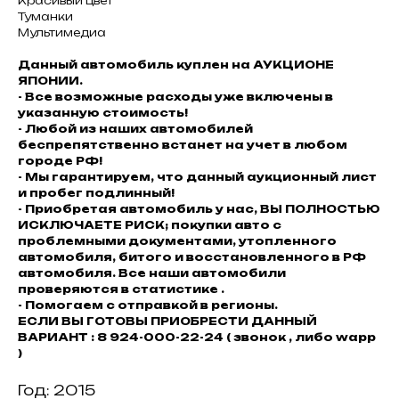
Красивый цвет
Туманки
Мультимедиа
Данный автомобиль куплен на АУКЦИОНЕ
ЯПОНИИ.
- Все возможные расходы уже включены в
указанную стоимость!
- Любой из наших автомобилей
беспрепятственно встанет на учет в любом
городе РФ!
- Мы гарантируем, что данный аукционный лист
и пробег подлинный!
- Приобретая автомобиль у нас, ВЫ ПОЛНОСТЬЮ
ИСКЛЮЧАЕТЕ РИСК; покупки авто с
проблемными документами, утопленного
автомобиля, битого и восстановленного в РФ
автомобиля. Все наши автомобили
проверяются в статистике .
- Помогаем с отправкой в регионы.
ЕСЛИ ВЫ ГОТОВЫ ПРИОБРЕСТИ ДАННЫЙ
ВАРИАНТ : 8 924-000-22-24 ( звонок , либо wapp
)
Год: 2015