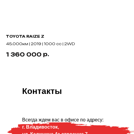
TOYOTA RAIZE Z
TO
45.000км | 2019 | 1000 cc | 2WD
18
р.
1 360 000
8
Контакты
Всегда ждем вас в офисе по адресу:
г. Владивосток,