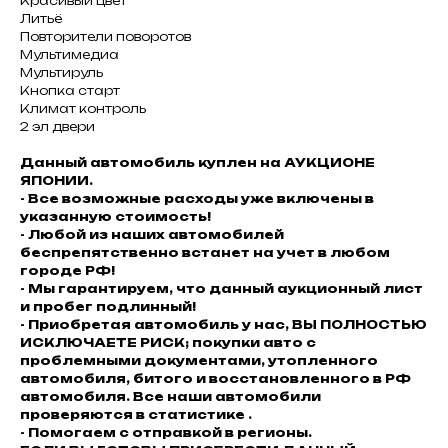
Красивый цвет
Литьё
Повторители поворотов
Мультимедиа
Мультируль
Кнопка старт
Климат контроль
2 эл двери
Данный автомобиль куплен на АУКЦИОНЕ
ЯПОНИИ.
- Все возможные расходы уже включены в
указанную стоимость!
- Любой из наших автомобилей
беспрепятственно встанет на учет в любом
городе РФ!
- Мы гарантируем, что данный аукционный лист
и пробег подлинный!
- Приобретая автомобиль у нас, ВЫ ПОЛНОСТЬЮ
ИСКЛЮЧАЕТЕ РИСК; покупки авто с
проблемными документами, утопленного
автомобиля, битого и восстановленного в РФ
автомобиля. Все наши автомобили
проверяются в статистике .
- Помогаем с отправкой в регионы.