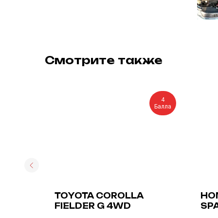
Смотрите также
4
4
Балла
Балла
ON
TOYOTA COROLLA
HO
FIELDER G 4WD
SP