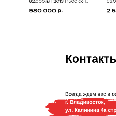
cc |
82.000км | 2013 | 1500 cc |
53.0
4WD
4W
р.
980 000
2 
Контакт
Всегда ждем вас в о
г. Владивосток,
ул. Калинина 4а ст