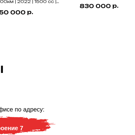
00км | 2022 | 1500 cc |
р.
830 000
D
р.
550 000
ы
фисе по адресу:
роение 7