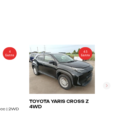
4
4.5
Балла
Балла
TOYOTA YARIS CROSS Z
SU
4WD
АК
 cc | 2WD