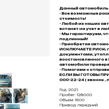
Данный автомобиль 
- Все возможные рас
стоимость!
- Любой из наших а
встанет на учет в л
- Мы гарантируем, ч
подлинный!
- Приобретая автом
ИСКЛЮЧАЕТЕ РИСК; п
документами, утопл
восстановленного в
автомобили проверяю
- Помогаем с отправк
ЕСЛИ ВЫ ГОТОВЫ ПРИ
000-22-24 ( звонок , 
Год: 2021
Пробег: 128000
Объем: 1500
Привод: передний