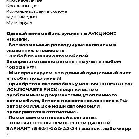
Красивое литьё
Красивый цвет
Кожаные вставки в салоне
Мультимедиа
Мультируль
Данный автомобиль куплен на АУКЦИОНЕ
ЯПОНИИ.
- Все возможные расходы уже включены в
указанную стоимость!
- Любой из наших автомобилей
беспрепятственно встанет на учет в любом
городе РФ!
- Мы гарантируем, что данный аукционный лист
и пробег подлинный!
- Приобретая автомобиль у нас, ВЫ ПОЛНОСТЬЮ
ИСКЛЮЧАЕТЕ РИСК; покупки авто с
проблемными документами, утопленного
автомобиля, битого и восстановленного в РФ
автомобиля. Все наши автомобили
проверяются в статистике .
- Помогаем с отправкой в регионы.
ЕСЛИ ВЫ ГОТОВЫ ПРИОБРЕСТИ ДАННЫЙ
ВАРИАНТ : 8 924-000-22-24 ( звонок , либо wapp
)