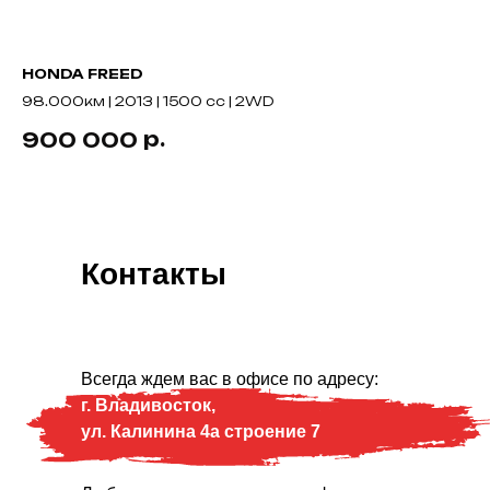
HONDA FREED
MA
98.000км | 2013 | 1500 cc | 2WD
50
р.
900 000
1
Контакты
Всегда ждем вас в офисе по адресу:
г. Владивосток,
ул. Калинина 4а строение 7