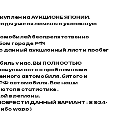
куплен на АУКЦИОНЕ ЯПОНИИ.
ходы уже включены в указанную
втомобилей беспрепятственно
юбом городе РФ!
то данный аукционный лист и пробег
обиль у нас, ВЫ ПОЛНОСТЬЮ
окупки авто с проблемными
енного автомобиля, битого и
 РФ автомобиля. Все наши
тся в статистике .
ой в регионы.
ОБРЕСТИ ДАННЫЙ ВАРИАНТ : 8 924-
либо wapp )