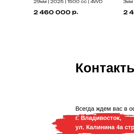
29км | 2025 | 1500 cc | 4WD
3км 
р.
2 460 000
2 
Контакт
Всегда ждем вас в о
г. Владивосток,
ул. Калинина 4а ст