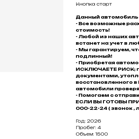
Кнопка старт
Данный автомобиль 
- Все возможные рас
стоимость!
- Любой из наших а
встанет на учет в л
- Мы гарантируем, ч
подлинный!
- Приобретая автом
ИСКЛЮЧАЕТЕ РИСК; п
документами, утопл
восстановленного в
автомобили проверяю
- Помогаем с отправк
ЕСЛИ ВЫ ГОТОВЫ ПРИ
000-22-24 ( звонок , 
Год: 2026
Пробег: 4
Объем: 1500