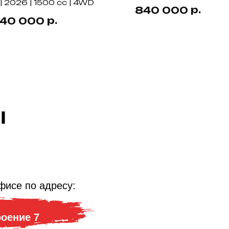
| 2026 | 1500 cc | 4WD
2WD
р.
840 000
р.
440 000
ы
фисе по адресу:
роение 7