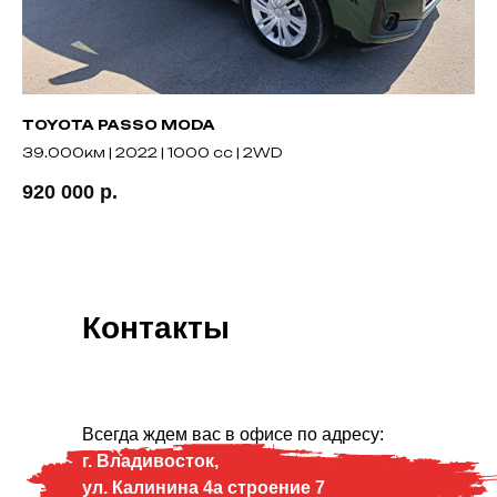
TOYOTA PASSO MODA
TO
39.000км | 2022 | 1000 cc | 2WD
23
920 000
р.
1 
Контакты
Всегда ждем вас в офисе по адресу:
г. Владивосток,
ул. Калинина 4а строение 7