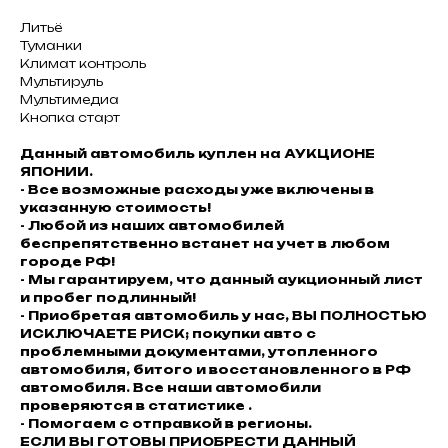
Литьё
Туманки
Климат контроль
Мультируль
Мультимедиа
Кнопка старт
Данный автомобиль куплен на АУКЦИОНЕ
ЯПОНИИ.
- Все возможные расходы уже включены в
указанную стоимость!
- Любой из наших автомобилей
беспрепятственно встанет на учет в любом
городе РФ!
- Мы гарантируем, что данный аукционный лист
и пробег подлинный!
- Приобретая автомобиль у нас, ВЫ ПОЛНОСТЬЮ
ИСКЛЮЧАЕТЕ РИСК; покупки авто с
проблемными документами, утопленного
автомобиля, битого и восстановленного в РФ
автомобиля. Все наши автомобили
проверяются в статистике .
- Помогаем с отправкой в регионы.
ЕСЛИ ВЫ ГОТОВЫ ПРИОБРЕСТИ ДАННЫЙ