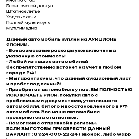
Кнопка старт
Бесключевой доступ
Штатное литьё
Ходовые огни
Полный мультируль
Мультимедиа
Данный автомобиль куплен на АУКЦИОНЕ
ЯПОНИИ.
- Все возможные расходы уже включены в
указанную стоимость!
- Любой из наших автомобилей
беспрепятственно встанет на учет в любом
городе РФ!
- Мы гарантируем, что данный аукционный лист
и пробег подлинный!
- Приобретая автомобиль у нас, ВЫ ПОЛНОСТЬЮ
ИСКЛЮЧАЕТЕ РИСК; покупки авто с
проблемными документами, утопленного
автомобиля, битого и восстановленного в РФ
автомобиля. Все наши автомобили
проверяются в статистике .
- Помогаем с отправкой в регионы.
ЕСЛИ ВЫ ГОТОВЫ ПРИОБРЕСТИ ДАННЫЙ
ВАРИАНТ : 8 924-000-22-24 ( звонок , либо wapp