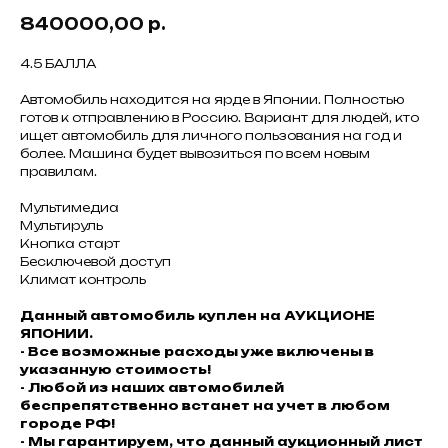
840000,00
р.
4.5 БАЛЛА
Автомобиль находится на ярде в Японии. Полностью
готов к отправлению в Россию. Вариант для людей, кто
ищет автомобиль для личного пользования на год и
более. Машина будет вывозиться по всем новым
правилам.
Мультимедиа
Мультируль
Кнопка старт
Бесключевой доступ
Климат контроль
Данный автомобиль куплен на АУКЦИОНЕ
ЯПОНИИ.
- Все возможные расходы уже включены в
указанную стоимость!
- Любой из наших автомобилей
беспрепятственно встанет на учет в любом
городе РФ!
- Мы гарантируем, что данный аукционный лист