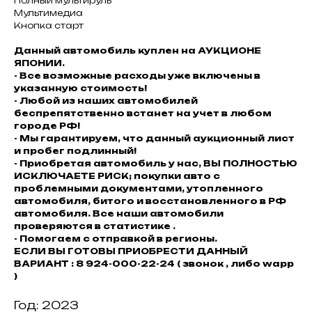
Полный мультируль
Мультимедиа
Кнопка старт
Данный автомобиль куплен на АУКЦИОНЕ
ЯПОНИИ.
- Все возможные расходы уже включены в
указанную стоимость!
- Любой из наших автомобилей
беспрепятственно встанет на учет в любом
городе РФ!
- Мы гарантируем, что данный аукционный лист
и пробег подлинный!
- Приобретая автомобиль у нас, ВЫ ПОЛНОСТЬЮ
ИСКЛЮЧАЕТЕ РИСК; покупки авто с
проблемными документами, утопленного
автомобиля, битого и восстановленного в РФ
автомобиля. Все наши автомобили
проверяются в статистике .
- Помогаем с отправкой в регионы.
ЕСЛИ ВЫ ГОТОВЫ ПРИОБРЕСТИ ДАННЫЙ
ВАРИАНТ : 8 924-000-22-24 ( звонок , либо wapp
)
Год: 2023