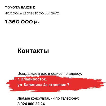
TOYOTA RAIZE Z
TO
45.000км | 2019 | 1000 cc | 2WD
3.
р.
1 360 000
1
Контакты
Всегда ждем вас в офисе по адресу:
г. Владивосток,
ул. Калинина 4а строение 7
Любые консультации по телефону:
8 924 000 22 24