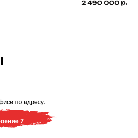
р.
2 490 000
ы
фисе по адресу:
роение 7