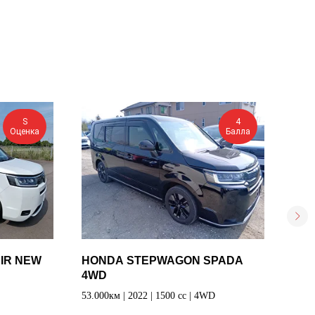
S
4
Оценка
Балла
IR NEW
HONDA STEPWAGON SPADA
HO
4WD
NEW
53.000км | 2022 | 1500 cc | 4WD
8.000