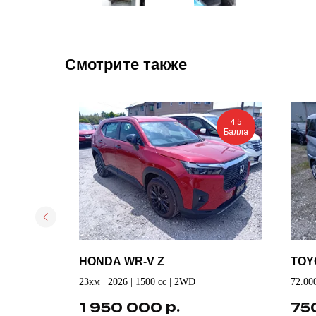
Смотрите также
4.5
4.5
Балла
Балла
HONDA WR-V Z
TOY
D
23км | 2026 | 1500 cc | 2WD
72.00
р.
1 950 000
75