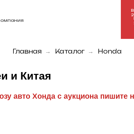
В
компания
Главная
Каталог
Honda
→
→
и и Китая
озу авто Хонда с аукциона пишите 