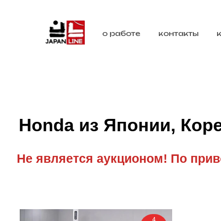
о работе
контакты
Honda из Японии, Коре
Не является аукционом! По прив
4