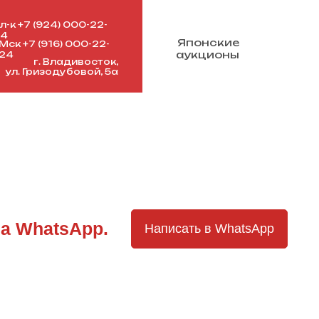
л-к +7 (924) 000-22-
24
Японские
Мск +7 (916) 000-22-
аукционы
24
г. Владивосток,
ул. Гризодубовой, 5а
на WhatsApp.
Написать в WhatsApp